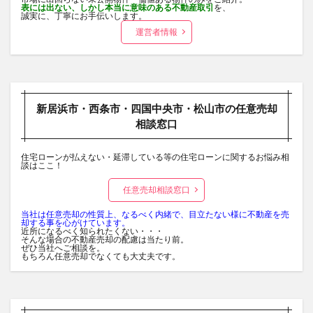
表には出ない、しかし本当に意味のある不動産取引
を、
誠実に、丁寧にお手伝いします。
運営者情報
新居浜市・西条市・四国中央市・松山市の任意売却
相談窓口
住宅ローンが払えない・延滞している等の住宅ローンに関するお悩み相
談はここ！
任意売却相談窓口
当社は任意売却の性質上、なるべく内緒で、目立たない様に不動産を売
却する事を心がけています。
近所になるべく知られたくない・・・
そんな場合の不動産売却の配慮は当たり前。
ぜひ当社へご相談を。
もちろん任意売却でなくても大丈夫です。