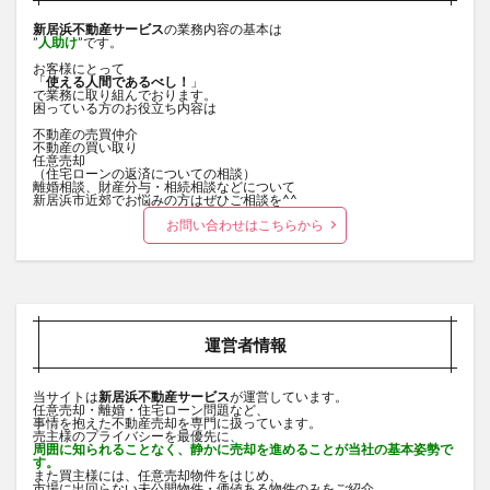
新居浜不動産サービス
の業務内容の基本は
”
人助け
”です。
お客様にとって
「
使える人間であるべし！
」
で業務に取り組んでおります。
困っている方のお役立ち内容は
不動産の売買仲介
不動産の買い取り
任意売却
（住宅ローンの返済についての相談）
離婚相談、財産分与・相続相談などについて
新居浜市近郊でお悩みの方はぜひご相談を^^
お問い合わせはこちらから
運営者情報
当サイトは
新居浜不動産サービス
が運営しています。
任意売却・離婚・住宅ローン問題など、
事情を抱えた不動産売却を専門に扱っています。
売主様のプライバシーを最優先に、
周囲に知られることなく、静かに売却を進めることが当社の基本姿勢で
す。
また買主様には、任意売却物件をはじめ、
市場に出回らない未公開物件・価値ある物件のみをご紹介。