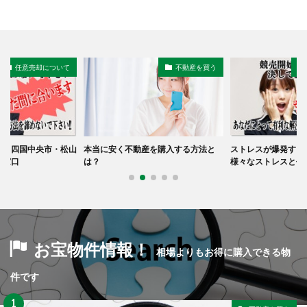
任意売却について
不動産を買う
市・四国中央市・松山
本当に安く不動産を購入する方法と
ストレスが爆発する
談窓口
は？
様々なストレスと任
お宝物件情報！
相場よりもお得に購入できる物
件です