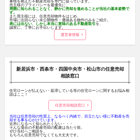
事情を抱えた不動産売却を専門に扱っています。
売主様のプライバシーを最優先に、
周囲に知られることなく、静かに売却を進めることが当社の基本姿勢で
す。
また買主様には、任意売却物件をはじめ、
市場に出回らない未公開物件・価値ある物件のみをご紹介。
表には出ない、しかし本当に意味のある不動産取引
を、
誠実に、丁寧にお手伝いします。
運営者情報
新居浜市・西条市・四国中央市・松山市の任意売却
相談窓口
住宅ローンが払えない・延滞している等の住宅ローンに関するお悩み相
談はここ！
任意売却相談窓口
当社は任意売却の性質上、なるべく内緒で、目立たない様に不動産を売
却する事を心がけています。
近所になるべく知られたくない・・・
そんな場合の不動産売却の配慮は当たり前。
ぜひ当社へご相談を。
もちろん任意売却でなくても大丈夫です。