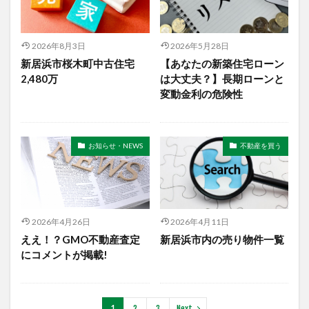
2026年8月3日
2026年5月28日
新居浜市桜木町中古住宅
【あなたの新築住宅ローン
2,480万
は大丈夫？】長期ローンと
変動金利の危険性
お知らせ・NEWS
不動産を買う
2026年4月26日
2026年4月11日
ええ！？GMO不動産査定
新居浜市内の売り物件一覧
にコメントが掲載!
1
2
3
Next