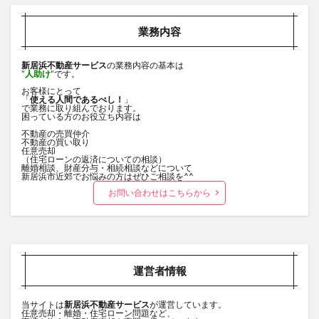
業務内容
新居浜不動産サービス
の業務内容の基本は
”
人助け
”です。
お客様にとって
「
使える人間であるべし！
」
で業務に取り組んでおります。
困っている方のお役立ち内容は
不動産の売買仲介
不動産の買い取り
任意売却
（住宅ローンの返済についての相談）
離婚相談、財産分与・相続相談などについて
新居浜市近郊でお悩みの方はぜひご相談を^^
お問い合わせはこちらから
運営者情報
当サイトは
新居浜不動産サービス
が運営しています。
任意売却・離婚・住宅ローン問題など、