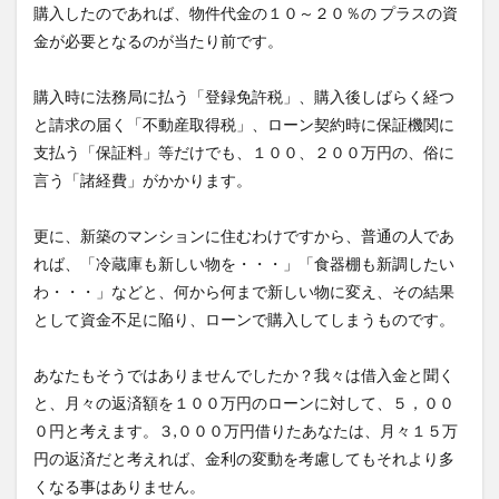
購入したのであれば、物件代金の１０～２０％の プラスの資
金が必要となるのが当たり前です。
購入時に法務局に払う「登録免許税」、購入後しばらく経つ
と請求の届く「不動産取得税」、ローン契約時に保証機関に
支払う「保証料」等だけでも、１００、２００万円の、俗に
言う「諸経費」がかかります。
更に、新築のマンションに住むわけですから、普通の人であ
れば、「冷蔵庫も新しい物を・・・」「食器棚も新調したい
わ・・・」などと、何から何まで新しい物に変え、その結果
として資金不足に陥り、ローンで購入してしまうものです。
あなたもそうではありませんでしたか？我々は借入金と聞く
と、月々の返済額を１００万円のローンに対して、５，００
０円と考えます。３,０００万円借りたあなたは、月々１５万
円の返済だと考えれば、金利の変動を考慮してもそれより多
くなる事はありません。