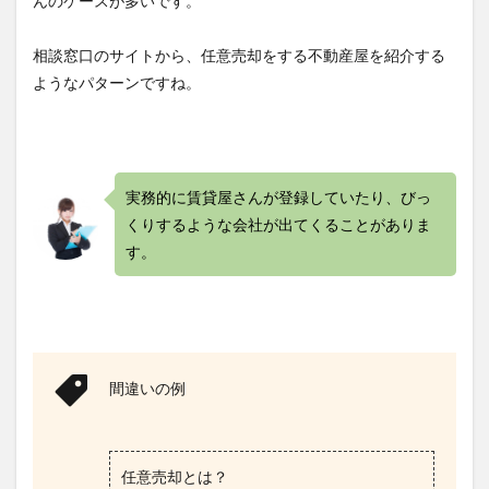
んのケースが多いです。
任意
売却
後の
相談窓口のサイトから、任意売却をする不動産屋を紹介する
残債
務
ようなパターンですね。
5
任意
売却
につ
いて
実務的に賃貸屋さんが登録していたり、びっ
のま
くりするような会社が出てくることがありま
とめ
す。
6
1つ
でも
当て
はま
った
間違いの例
方は
即相
談！
任意売却とは？