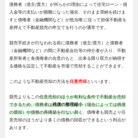
債務者（借主/貴方）が何らかの理由によって住宅ローン・借
3.1
入金等の支払いが困難になった場合、そのまま滞納を続けま
住宅
ロー
すと債権者（金融機関など）が抵当権 に従って担保不動産を
ンが
差押えて不動産競売の申立てを行うのが通常です。
返済
でき
ず、
競売手続きが行なわれる前に債務者（借主/貴方）と債務者
催促
（金融機関など）の間に不動産会社等の仲介者が入り、不動
状が
届い
産所有者と各債権者の合意のもと、出来る限り双方が納得す
てい
る価格を設定して不動産を市場で売却することができます。
る
3.2
このような不動産売却の方法を
任意売却
といいます。
住宅
ロー
ンが
競売よりもこの
任意売却のほうが有利な条件で不動産を売却
返済
できるため、債務者は
残債の整理縮小
（場合によっては残債
でき
ず、
の償却）や債務の再構築を行ない易く
、債権者も競売より任
代位
意売却のほうがより多くの債務の回収ができるという利点が
弁済
あります。
の予
告が