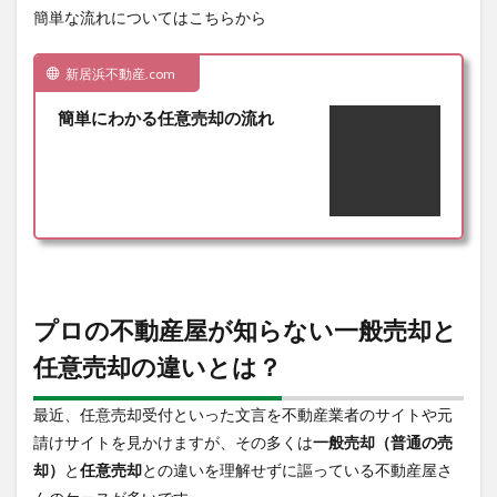
届い
簡単な流れについてはこちらから
てい
る
新居浜不動産.com
3.3
債権
簡単にわかる任意売却の流れ
者か
ら所
有す
る不
動産
に対
し
て、
競売
を申
し立
プロの不動産屋が知らない一般売却と
てら
任意売却の違いとは？
れて
るい
る方
最近、任意売却受付といった文言を不動産業者のサイトや元
4
請けサイトを見かけますが、その多くは
一般売却（普通の売
気に
却）
と
任意売却
との違いを理解せずに謳っている不動産屋さ
なる