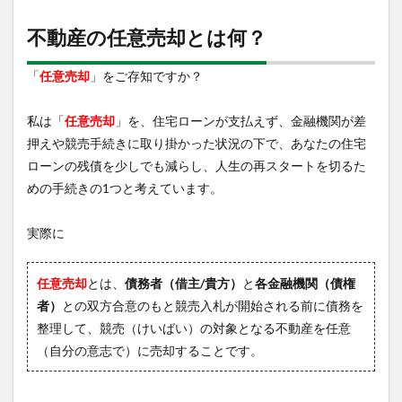
何？
不動産の任意売却とは何？
2
プロ
の不
「
任意売却
」をご存知ですか？
動産
屋が
知ら
私は「
任意売却
」を、住宅ローンが支払えず、金融機関が差
ない
押えや競売手続きに取り掛かった状況の下で、あなたの住宅
一般
ローンの残債を少しでも減らし、人生の再スタートを切るた
売却
と任
めの手続きの1つと考えています。
意売
却の
違い
実際に
と
は？
任意売却
とは、
債務者（借主/貴方）
と
各金融機関（債権
3
者）
との双方合意のもと競売入札が開始される前に債務を
現在
のあ
整理して、競売（けいばい）の対象となる不動産を任意
なた
（自分の意志で）に売却することです。
の状
況
は？