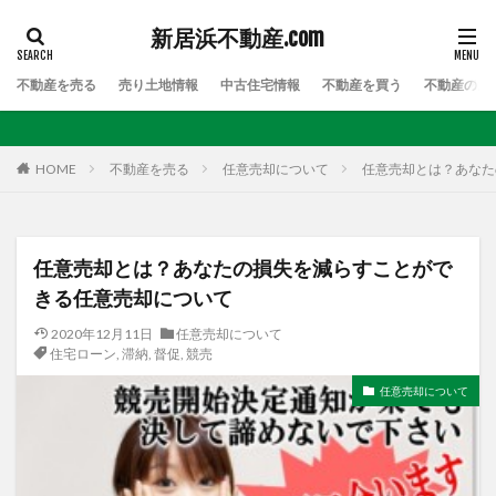
新居浜不動産.com
不動産を売る
売り土地情報
中古住宅情報
不動産を買う
不動産のお
HOME
不動産を売る
任意売却について
任意売却とは？あなた
任意売却とは？あなたの損失を減らすことがで
きる任意売却について
2020年12月11日
任意売却について
住宅ローン
,
滞納
,
督促
,
競売
任意売却について