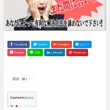
目次
1
不動
産の
Contents
[
hide
]
任意
売却
とは