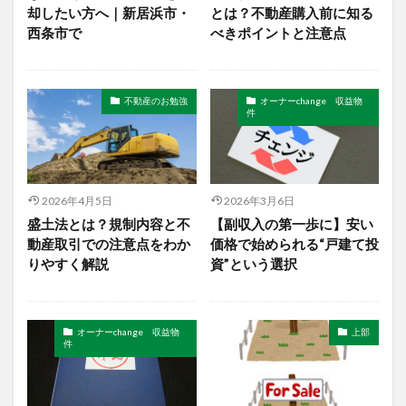
却したい方へ｜新居浜市・
とは？不動産購入前に知る
西条市で
べきポイントと注意点
不動産のお勉強
オーナーchange 収益物
件
2026年4月5日
2026年3月6日
盛土法とは？規制内容と不
【副収入の第一歩に】安い
動産取引での注意点をわか
価格で始められる“戸建て投
りやすく解説
資”という選択
オーナーchange 収益物
上部
件