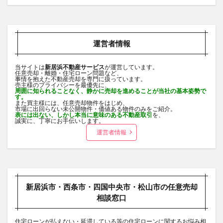
運営者情報
当サイトは
新居浜不動産サービス
が運営しています。
任意売却・離婚・住宅ローン問題など、
事情を抱えた不動産売却を専門に扱っています。
売主様のプライバシーを最優先に、
周囲に知られることなく、静かに売却を進めることが当社の基本姿勢で
す。
また買主様には、任意売却物件をはじめ、
市場に出回らない未公開物件・価値ある物件のみをご紹介。
表には出ない、しかし本当に意味のある不動産取引
を、
誠実に、丁寧にお手伝いします。
運営者情報
新居浜市・西条市・四国中央市・松山市の任意売却
相談窓口
住宅ローンが払えない・延滞している等の住宅ローンに関するお悩み相