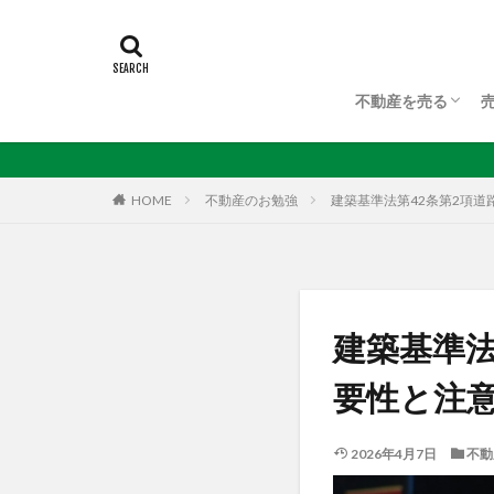
不動産を売る
不動産を売る
不動産査定
任意売却について
HOME
不動産のお勉強
建築基準法第42条第2項
建築基準法
要性と注
2026年4月7日
不動