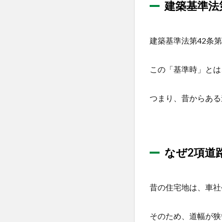
義
建築基準法
1.2
なぜ2
建築基準法第42条
項道
路が
存在
この「基準時」とは
する
のか
（歴
つまり、昔からある
史的
背
景）
1.3
なぜ2項道
セッ
トバ
ック
とは
昔の住宅地は、車社
何
か？
そのため、道幅が狭
建築