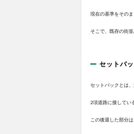
基準
法第
現在の基準をそのま
42条
第2項
道路
そこで、既存の街並
との
関係
1.4
セッ
セットバッ
トバ
ック
部分
の扱
セットバックとは、
いと
注意
点
2項道路に接してい
1.5
2項道
この後退した部分は
路と
位置