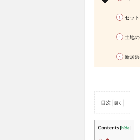
セット
土地の
新居浜
目次
1
建築
基準
Contents
[
hide
]
法第
42