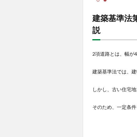
条第
2項
建築基準法
道路
とは
説
何
か？
基本
をわ
2項道路とは、幅が
かり
やす
く解
建築基準法では、建
説
1.1
しかし、古い住宅地
建築
基準
法第
そのため、一定条件
42条
第2項
道路
の定