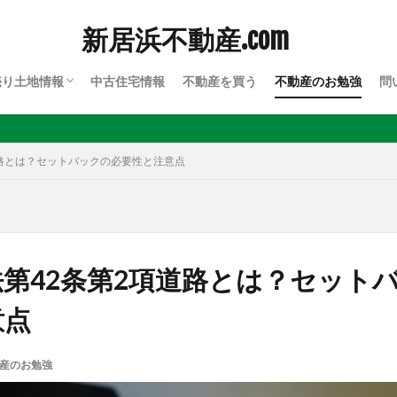
新居浜不動産.com
売り土地情報
中古住宅情報
不動産を買う
不動産のお勉強
問
川西
川東
上部
道路とは？セットバックの必要性と注意点
第42条第2項道路とは？セット
意点
産のお勉強