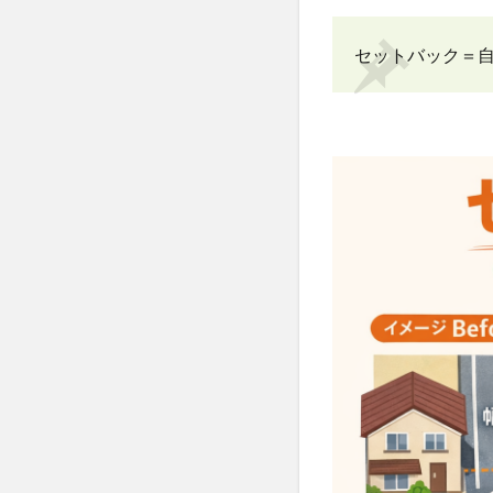
指定
道
セットバック＝
路・
公道
との
違い
1.6
建築
基準
法第
42条
第2項
道路
のま
とめ