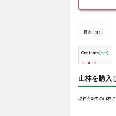
目次
1
山
林を購
入し伐
Contents
[
hide
]
採して
利益を
得
る！？
山林を購入
1.1
山林
伐採によ
る利益に
現在売却中の山林に
ついて
CHATGPT
の答え