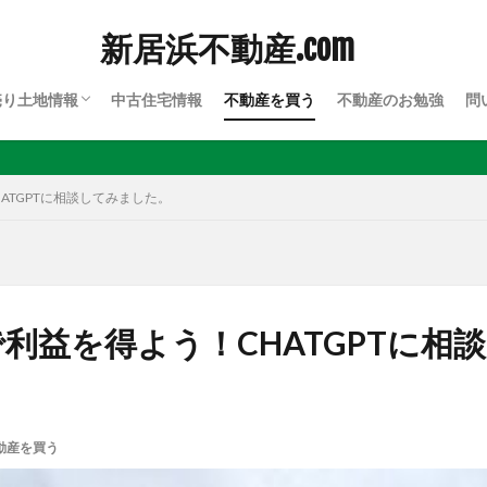
新居浜不動産.com
売り土地情報
中古住宅情報
不動産を買う
不動産のお勉強
問
川西
川東
上部
ATGPTに相談してみました。
利益を得よう！CHATGPTに相
動産を買う