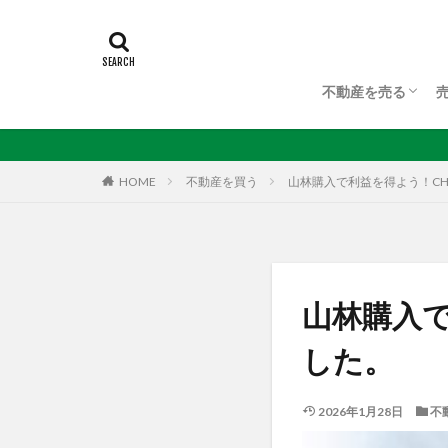
不動産を売る
不動産を売る
不動産査定
任意売却について
HOME
不動産を買う
山林購入で利益を得よう！CH
山林購入で
した。
2026年1月28日
不