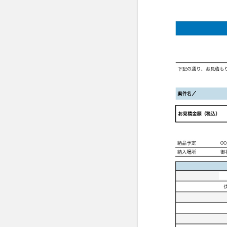
1.1.1
分割皆
伐の
「合算
結果」
1.1.2
具体的
に補助
対象と
なる施
業例
1.2
山林
伐採によ
る利益に
ついて
CHATGPT
の答え
まとめ