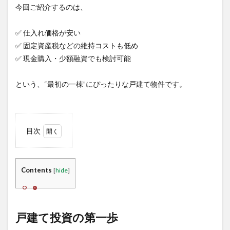
今回ご紹介するのは、
✅ 仕入れ価格が安い
✅ 固定資産税などの維持コストも低め
✅ 現金購入・少額融資でも検討可能
という、“最初の一棟”にぴったりな戸建て物件です。
目次
1
戸建
て投
Contents
[
hide
]
資の
第一
歩
1.1
戸建て投資の第一歩
こん
な方