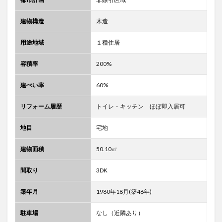
建物構造
木造
用途地域
１種住居
容積率
200%
建ぺい率
60%
リフォーム履歴
トイレ・キッチン ほぼ即入居可
地目
宅地
建物面積
50.10㎡
間取り
3DK
築年月
1980年18月(築46年)
駐車場
なし（近隣あり）