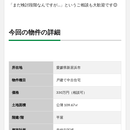
「まだ検討段階なんですが…」というご相談も大歓迎です😊
今回の物件の詳細
所在地
愛媛県新居浜市
物件種目
戸建て中古住宅
価格
330万円（相談可）
土地面積
公簿 109.67㎡
階建/階
平屋
都市計画
非線引区域