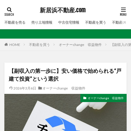
新居浜不動産.com
不動産を売る
売り土地情報
中古住宅情報
不動産を買う
不動産のお
HOME
不動産を買う
オーナーchange 収益物件
【副収入の第
【副収入の第一歩に】安い価格で始められる“戸
建て投資”という選択
2026年3月6日
オーナーchange 収益物件
オーナーchange 収益物件