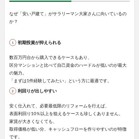
にお
すす
なぜ「安い戸建て」がサラリーマン大家さんに向いているの
めで
す
か？
2
今回
の物
初期投資が抑えられる
件の
詳細
数百万円台から購入できるケースもあり、
2.1
区分マンションと比べて自己資金のハードルが低いのが最大
お問
の魅力。
い合
「まずは1件経験してみたい」という方に最適です。
わせ
はこ
利回りが出しやすい
ちら
から
安く仕入れて、必要最低限のリフォームを行えば、
表面利回り10％以上を狙えるケースも珍しくありません。
家賃が大きくなくても、
取得価格が低い分、キャッシュフローを作りやすいのが特徴
です。