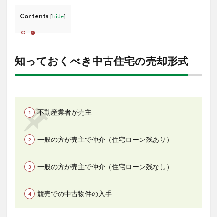
知っ
てお
Contents
[
hide
]
くべ
き中
古住
宅の
売却
知っておくべき中古住宅の売却形式
形式
1.1
不動
産業
者が
不動産業者が売主
売主
の中
古物
一般の方が売主で仲介（住宅ローン残あり）
件
1.2
一般
一般の方が売主で仲介（住宅ローン残なし）
の方
が売
主で
競売での中古物件の入手
仲介
（住
宅ロ