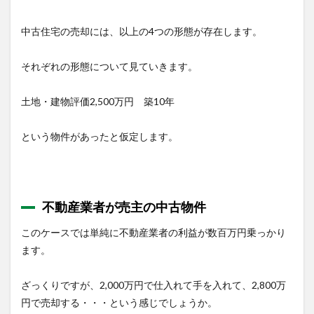
ーン
残あ
中古住宅の売却には、以上の4つの形態が存在します。
り）
の中
古物
それぞれの形態について見ていきます。
件
1.3
土地・建物評価2,500万円 築10年
一般
の方
という物件があったと仮定します。
が売
主で
仲介
（住
宅ロ
ーン
不動産業者が売主の中古物件
残な
し）
このケースでは単純に不動産業者の利益が数百万円乗っかり
の中
ます。
古物
件
ざっくりですが、2,000万円で仕入れて手を入れて、2,800万
1.4
競売
円で売却する・・・という感じでしょうか。
での