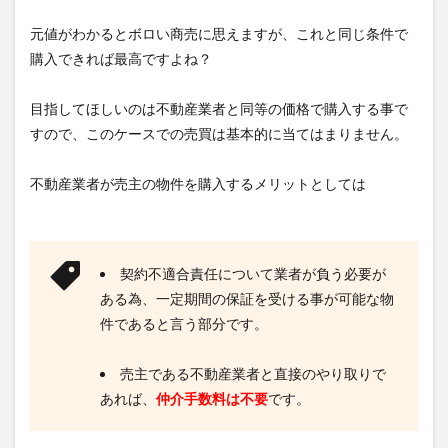
中古
元値がわかるとボロい商売に思えますが、これと同じ条件で
物件
の入
購入できれば最高ですよね？
手
2
目指してほしいのは不動産業者と同等の価格で購入する事で
築浅
すので、このケースでの売買は基本的に当てはまりません。
のお
宝中
古物
不動産業者が売主の物件を購入するメリットとしては
件を
入手
する
には
契約不適合責任について業者が負う必要が
ある為、一定期間の保証を受ける事が可能な物
件であると言う部分です。
売主である不動産業者と直接のやり取りで
あれば、
仲介手数料は不要
です。