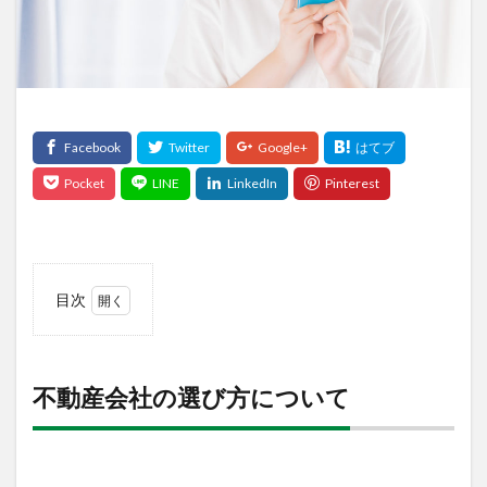
目次
1
不動
産会
社の
不動産会社の選び方について
選び
方に
つい
て