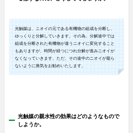
は、接
着剤が
含まれ
ている
ためで
光触媒は、ニオイの元である有機物の組成を分断し、
しよう
ゆっくりと分解していきます。その為、分解途中では
か。
組成を分断された有機物が違うニオイに変化すること
1.12
もありますが、時間が経つにつれ分解が進みニオイが
接着剤
不要で
なくなっていきます。ただ、その途中のニオイが籠ら
コーテ
ないように換気をお勧めいたします。
ィング
できる
原理が
どうし
ても理
解でき
ませ
ん。詳
しく説
光触媒の親水性の効果はどのようなもので
明でき
ます
しようか。
か。