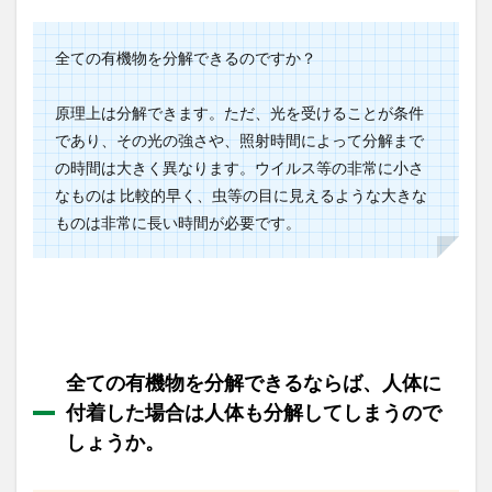
二酸
化炭
素に
全ての有機物を分解できるのですか？
変わ
る原
原理上は分解できます。ただ、光を受けることが条件
理を
教え
であり、その光の強さや、照射時間によって分解まで
てく
の時間は大きく異なります。ウイルス等の非常に小さ
ださ
い。
なものは 比較的早く、虫等の目に見えるような大きな
ものは非常に長い時間が必要です。
1.6
菌の
死骸
まで
も分
解す
るこ
とを
全ての有機物を分解できるならば、人体に
証明
する
付着した場合は人体も分解してしまうので
エビ
しょうか。
デン
スは
あり