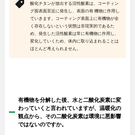
酸化チタンが放出する活性酸素は、コーティン
もと
もと
グ面表面至近に発生し、表面の有 機物に作用し
のニ
ていきます。コーティング表面上に有機物が全
オイ
が
く存在しないという状態は非現実的であるた
段々
め、発生した活性酸素は常に有機物に作用し、
と違
変化していくため、体内に取り込まれることは
うニ
オイ
ほとんど考えられません。
に変
わ
り、
逆に
ニオ
イが
強く
なる
場合
有機物を分解した後、水と二酸化炭素に変
があ
わっていくと言われていますが、温暖化の
りま
す。
観点から、その二酸化炭素は環境に悪影響
ニオ
ではないのですか。
イを
分解
する