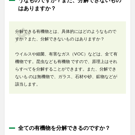
うなものですか？また、分解できないもの
機物
はありますか？
を分
解で
きる
なら
分解できる有機物とは、具体的にはどのようなもので
ば、
人体
すか？また、分解できないもの はありますか？
に付
着し
た場
ウイルスや細菌、有害なガス（VOC）などは、全て有
合は
機物です。昆虫なども有機物 ですので、原理上はそれ
人体
らすべてを分解することができます。また、分解でき
も分
解し
ないも のは無機物で、ガラス、石材や砂、鉱物などが
てし
該当します。
まう
ので
しょ
う
か。
1.5
有機
全ての有機物を分解できるのですか？
物が
水と