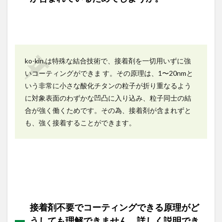
よ う
か。
1.14
ko-kin.
のコー
ティン
ko-kin.は特殊な結合技術で、接着剤を一切用いずに強
グ層の
いコーティングができま す。その原理は、1〜20nmと
厚みと
いう非常に小さな酸化チタンの粒子が折り重なるよう
効果の
程度は
に対象表面のわずかな凹凸に入り込み、粒子同士の結
関係あ
合が強く働くためです。その為、接着剤が含まれずと
るので
しよう
も、強く接着することができます。
か。
1.15
酸化チ
タンの
塗膜の
強度を
教えて
くださ
接着剤不要でコーティングできる原理がど
い。
うしても理解できません。詳しく説明でき