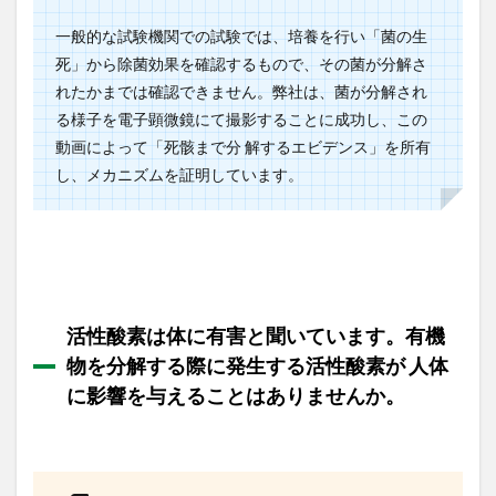
が、
温暖
一般的な試験機関での試験では、培養を行い「菌の生
化の
死」から除菌効果を確認するもので、その菌が分解さ
観点
れたかまでは確認できません。弊社は、菌が分解され
か
ら、
る様子を電子顕微鏡にて撮影することに成功し、この
その
動画によって「死骸まで分 解するエビデンス」を所有
二酸
し、メカニズムを証明しています。
化炭
素は
環境
に悪
影響
では
ない
ので
活性酸素は体に有害と聞いています。有機
す
か。
物を分解する際に発生する活性酸素が 人体
1.9
に影響を与えることはありませんか。
ko-
kin.を
使用
する
と、