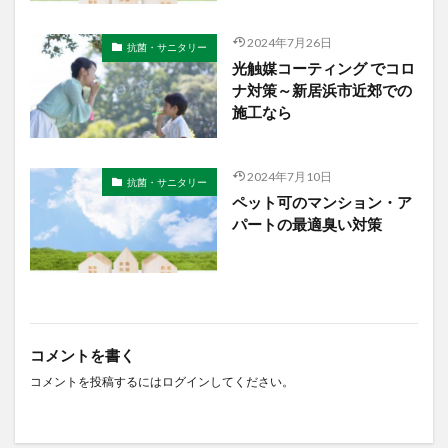
2024年7月26日
抗菌・サニタリー
光触媒コーティング でコロ
ナ対策～新居浜市近郊での
施工なら
2024年7月10日
抗菌・サニタリー
ペット可のマンション・ア
パートの最適臭い対策
コメントを書く
コメントを投稿するには
ログイン
してください。