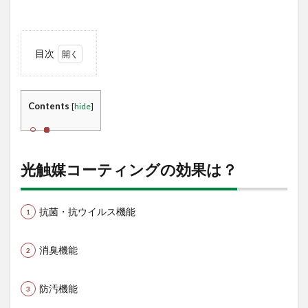
目次
1
光触
媒コ
Contents
[
hide
]
ーテ
ィン
グの
効果
は？
光触媒コーティングの効果は？
1.1
どう
して
抗菌・抗ウイルス機能
光触
媒
は、
消臭機能
いろ
いろ
な有
防汚機能
害な
物を