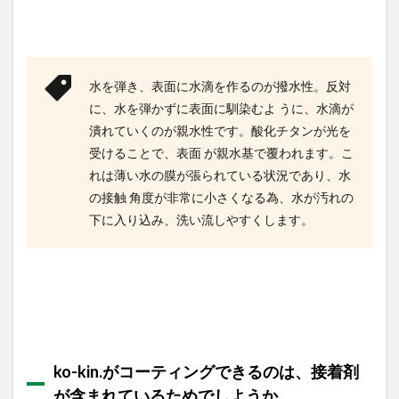
1.13
ko-kin.
をコー
ティン
グする
水を弾き、表面に水滴を作るのが撥水性。反対
こと
で、表
に、水を弾かずに表面に馴染むよ うに、水滴が
面を隙
潰れていくのが親水性です。酸化チタンが光を
間なく
受けることで、表面 が親水基で覆われます。こ
がっち
りコー
れは薄い水の膜が張られている状況であり、水
ティン
の接触 角度が非常に小さくなる為、水が汚れの
グでき
る もの
下に入り込み、洗い流しやすくします。
でしよ
うか。
それと
も、酸
化チタ
ンの粒
子同士
で隙間
が空い
ko-kin.がコーティングできるのは、接着剤
ている
が含まれているためでしようか。
のでし