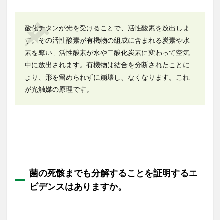
を与
える
こと
酸化チタンが光を受けることで、活性酸素を放出しま
はあ
す。その活性酸素が有機物の組成に含まれる炭素や水
りま
せん
素を奪い、活性酸素が水や二酸化炭素に変わって空気
か。
中に放出されます。有機物は結合を分断されたことに
1.8
より、形を留められずに崩壊し、なくなります。これ
有機
が光触媒の原理です。
物を
分解
した
後、
水と
二酸
化炭
素に
変わ
菌の死骸までも分解することを証明するエ
って
いく
ビデンスはありますか。
と言
われ
てい
ます