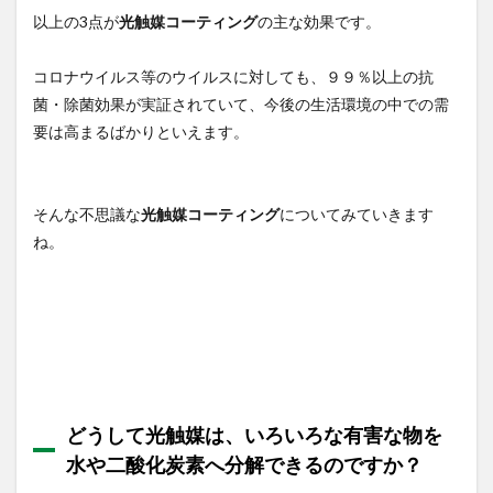
水や
以上の3点が
光触媒コーティング
の主な効果です。
二酸
化炭
コロナウイルス等のウイルスに対しても、９９％以上の抗
素へ
分解
菌・除菌効果が実証されていて、今後の生活環境の中での需
でき
要は高まるばかりといえます。
るの
です
か？
1.2
そんな不思議な
光触媒コーティング
についてみていきます
分解
ね。
でき
る有
機物
と
は、
具体
的に
はど
のよ
うな
どうして光触媒は、いろいろな有害な物を
もの
水や二酸化炭素へ分解できるのですか？
です
か？