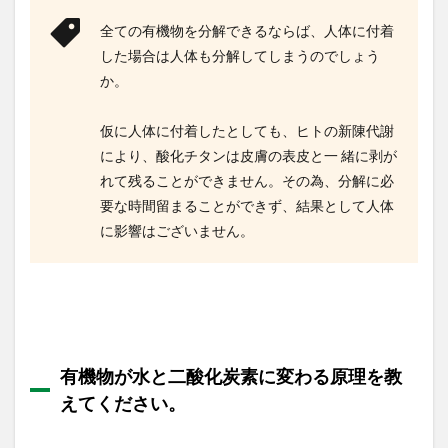
ます
全ての有機物を分解できるならば、人体に付着
か。
した場合は人体も分解してしまうのでしょう
1.7
か。
活性
酸素
は体
仮に人体に付着したとしても、ヒトの新陳代謝
に有
害と
により、酸化チタンは皮膚の表皮と一 緒に剥が
聞い
れて残ることができません。その為、分解に必
てい
要な時間留まることができず、結果として人体
ま
す。
に影響はございません。
有機
物を
分解
する
際に
発生
する
活性
有機物が水と二酸化炭素に変わる原理を教
酸素
えてください。
が 人
体に
影響