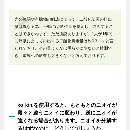
はず
なの
に、
光の強弱や有機物の組成によって、二酸化炭素の排出
どう
して
量は異なる為、一概には発 生量を規定し、判断するこ
でし
とはできかねます。ただ所説ありますが、1人が1年間
ょう
に呼吸によって排出する二酸化炭素量は約0.3トンと言
か。
われており、その量よりかは明らかに少ないと推測で
1.10
き、環境への影響も大きくないと考えております。
光触媒
の親水
性の効
果はど
のよう
なもの
でしよ
うか。
1.11
ko-kin.を使用すると、もともとのニオイが
ko-kin.
段々と違うニオイに変わり、逆にニオイが
がコー
ティン
強くなる場合があります。ニオイを分解す
グでき
るはずなのに、どうしてでしょうか。
るの