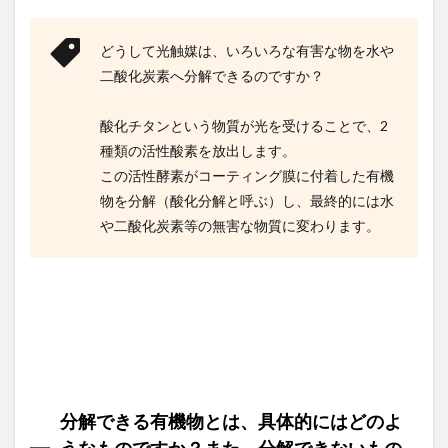
ま
た、
どうして光触媒は、いろいろな有害な物を水や
分解
でき
二酸化炭素へ分解できるのですか？
ない
もの
はあ
酸化チタンという物質が光を受けることで、2
りま
種類の活性酸素を放出します。
す
この活性酵素がコーティング膜に付着した有機
か？
物を分解（酸化分解と呼ぶ）し、最終的には水
1.3
や二酸化炭素等の無害な物質に変わります。
全て
の有
機物
を分
解で
きる
ので
す
か？
1.4
分解できる有機物とは、具体的にはどのよ
全て
の有