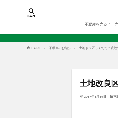
不動産を売る
不動産を売る
不動産査定
任意売却について
HOME
不動産のお勉強
土地改良区って何だ？農地
土地改良
2017年1月16日
不