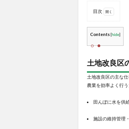
目次
1
土
地
Contents
[
hide
]
改
良
区
の
土地改良区
主
な
仕
土地改良区の主な仕
事
農業を効率よく行う
内
容
田んぼに水を供
1.1
官民
の境
施設の維持管理
界の
確定