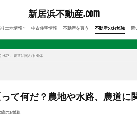
新居浜不動産.com
売り土地情報
中古住宅情報
不動産を買う
不動産のお勉強
問
川西
川東
上部
や水路、農道に関わる団体
区って何だ？農地や水路、農道に
動産のお勉強