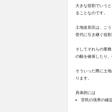
大きな役割でいうと
1.2
ることなのです。
農地
転用
の意
土地改良区は、こう
見書
世代に引き継ぐ役割
1.3
架橋
そしてそれらの業務
の承
諾
の幅を確保したり、
そういった際に土地
ります。
具体的には
官民の境界の確