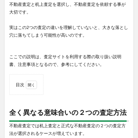
不動産査定と
机上査定
を選択し、不動産査定を依頼する事が
大切です。
実はこの2つの査定の違いを理解していないと、
大きな落とし
穴に落ちてしまう可能性が高い
のです。
ここでの説明は、査定サイトを利用する際の取り扱い説明
書、注意事項となるので、参考にしてください。
目次
1
全く
異な
る意
全く異なる意味合いの２つの査定方法
味合
いの
不動産査定では
机上査定
と正式な不動産査定の２つの査定方
２つ
の査
法が選択されるケースが増えています。
定方