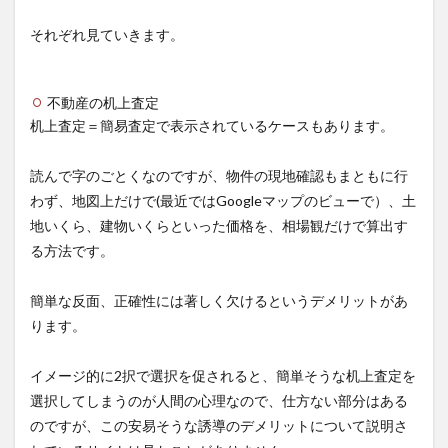
法
それぞれ見ていきます。
1.1
査定
サイ
不動産の机上査定
トを
利用
机上査定＝簡易査定で表示されているケースもあります。
する
際の
読んで字のごとくなのですが、物件の現地確認もまともに行
注意
点と
わず、地図上だけで(最近ではGoogleマップのビューで）、土
して
地いくら、建物いくらといった価格を、相場観だけで算出す
る方法です。
簡単な反面、
正確性には著しく欠ける
というデメリットがあ
ります。
イメージ的に2択で選択を促されると、簡単そうな机上査定を
選択してしまうのが人間の心理なので、仕方ない部分はある
のですが、この安易そうな誘導のデメリットについて説明さ