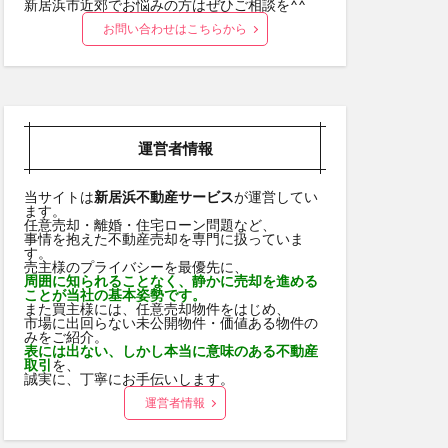
新居浜市近郊でお悩みの方はぜひご相談を^^
お問い合わせはこちらから
運営者情報
当サイトは
新居浜不動産サービス
が運営してい
ます。
任意売却・離婚・住宅ローン問題など、
事情を抱えた不動産売却を専門に扱っていま
す。
売主様のプライバシーを最優先に、
周囲に知られることなく、静かに売却を進める
ことが当社の基本姿勢です。
また買主様には、任意売却物件をはじめ、
市場に出回らない未公開物件・価値ある物件の
みをご紹介。
表には出ない、しかし本当に意味のある不動産
取引
を、
誠実に、丁寧にお手伝いします。
運営者情報