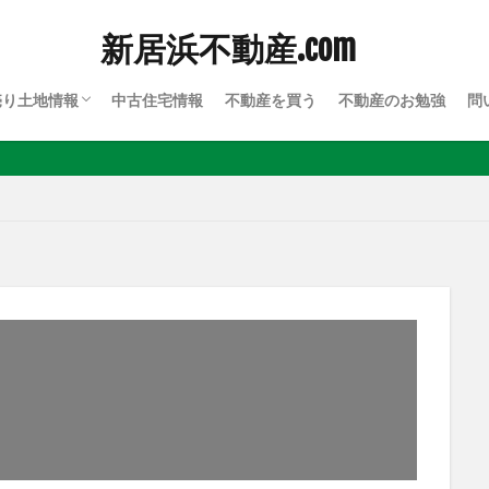
新居浜不動産.com
売り土地情報
中古住宅情報
不動産を買う
不動産のお勉強
問
川西
川東
上部