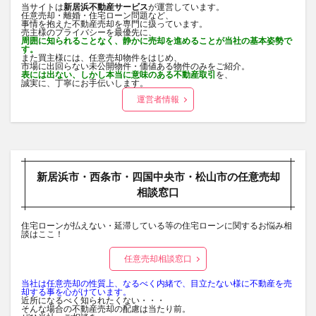
当サイトは
新居浜不動産サービス
が運営しています。
任意売却・離婚・住宅ローン問題など、
事情を抱えた不動産売却を専門に扱っています。
売主様のプライバシーを最優先に、
周囲に知られることなく、静かに売却を進めることが当社の基本姿勢で
す。
また買主様には、任意売却物件をはじめ、
市場に出回らない未公開物件・価値ある物件のみをご紹介。
表には出ない、しかし本当に意味のある不動産取引
を、
誠実に、丁寧にお手伝いします。
運営者情報
新居浜市・西条市・四国中央市・松山市の任意売却
相談窓口
住宅ローンが払えない・延滞している等の住宅ローンに関するお悩み相
談はここ！
任意売却相談窓口
当社は任意売却の性質上、なるべく内緒で、目立たない様に不動産を売
却する事を心がけています。
近所になるべく知られたくない・・・
そんな場合の不動産売却の配慮は当たり前。