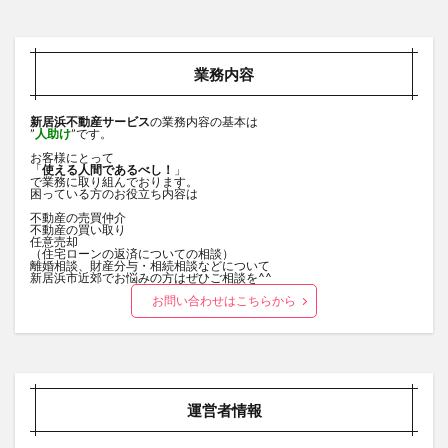
業務内容
新居浜不動産サービス
の業務内容の基本は
”
人助け
”です。
お客様にとって
「
使える人間であるべし！
」
で業務に取り組んでおります。
困っている方のお役立ち内容は
不動産の売買仲介
不動産の買い取り
任意売却
（住宅ローンの返済についての相談）
離婚相談、財産分与・相続相談などについて
新居浜市近郊でお悩みの方はぜひご相談を^^
お問い合わせはこちらから
運営者情報