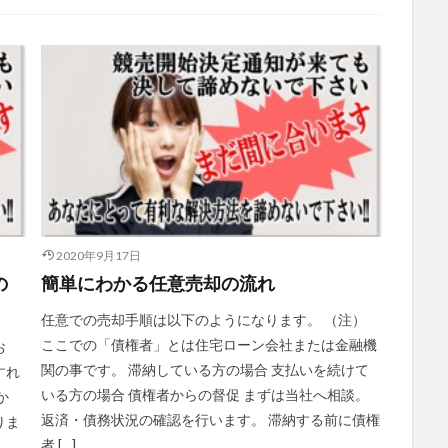
2020年9月17日
の
簡単にわかる任意売却の流れ
任意での売却手順は以下のようになります。 （注）
ここでの「債権者」とは住宅ローン会社または金融機
お
関の事です。 滞納している方の場合 支払いを続けて
すれ
いる方の場合 債権者からの督促 まずは当社へ相談。
か
返済・債務状況の確認を行います。 滞納する前に債権
りま
者 […]
。