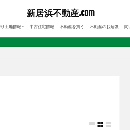
新居浜不動産.com
売り土地情報
中古住宅情報
不動産を買う
不動産のお勉強
問
川西
川東
上部