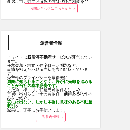
新居浜市近郊でお悩みの方はぜひご相談を^^
お問い合わせはこちらから
運営者情報
当サイトは
新居浜不動産サービス
が運営してい
ます。
任意売却・離婚・住宅ローン問題など、
事情を抱えた不動産売却を専門に扱っていま
す。
売主様のプライバシーを最優先に、
周囲に知られることなく、静かに売却を進める
ことが当社の基本姿勢です。
また買主様には、任意売却物件をはじめ、
市場に出回らない未公開物件・価値ある物件の
みをご紹介。
表には出ない、しかし本当に意味のある不動産
取引
を、
誠実に、丁寧にお手伝いします。
運営者情報