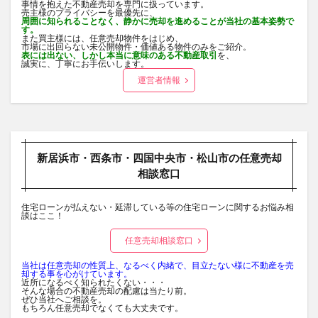
事情を抱えた不動産売却を専門に扱っています。
売主様のプライバシーを最優先に、
周囲に知られることなく、静かに売却を進めることが当社の基本姿勢で
す。
また買主様には、任意売却物件をはじめ、
市場に出回らない未公開物件・価値ある物件のみをご紹介。
表には出ない、しかし本当に意味のある不動産取引
を、
誠実に、丁寧にお手伝いします。
運営者情報
新居浜市・西条市・四国中央市・松山市の任意売却
相談窓口
住宅ローンが払えない・延滞している等の住宅ローンに関するお悩み相
談はここ！
任意売却相談窓口
当社は任意売却の性質上、なるべく内緒で、目立たない様に不動産を売
却する事を心がけています。
近所になるべく知られたくない・・・
そんな場合の不動産売却の配慮は当たり前。
ぜひ当社へご相談を。
もちろん任意売却でなくても大丈夫です。