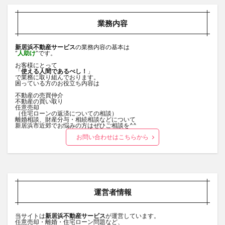
業務内容
新居浜不動産サービス
の業務内容の基本は
”
人助け
”です。
お客様にとって
「
使える人間であるべし！
」
で業務に取り組んでおります。
困っている方のお役立ち内容は
不動産の売買仲介
不動産の買い取り
任意売却
（住宅ローンの返済についての相談）
離婚相談、財産分与・相続相談などについて
新居浜市近郊でお悩みの方はぜひご相談を^^
お問い合わせはこちらから
運営者情報
当サイトは
新居浜不動産サービス
が運営しています。
任意売却・離婚・住宅ローン問題など、